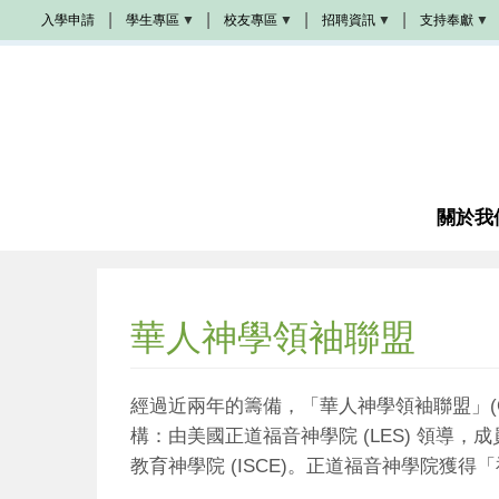
移
入學申請
學生專區
校友專區
招聘資訊
支持奉獻
至
Populi
校
學
奉
主
友
院
獻
活
招
方
內
動
聘
式
容
學
生
校
教
成
手
友
會
為
冊
加
招
夥
油
聘
伴
站
圖
書
關於我
教
館
席
諮
奬
商
學
金
華人神學領袖聯盟
成
為
義
工
經過近兩年的籌備，「華人神學領袖聯盟」
感
恩
(LES)
構：由美國正道福音神學院
領導，成
代
禱
(ISCE)
教育神學院
。正道福音神學院獲得「