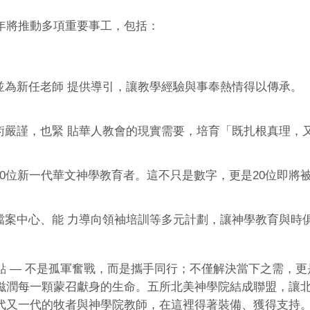
年將推動多項重要事工，包括：
並為新任老師
提供導引，讓教學經驗與事奉熱情得以傳承。
術嚴謹，也緊
貼華人教會的現實需要，培育「既扎根真理，
0
20
位新一代華文神學教育者。這不只是數字，更是
位即將
檔案中心、能
力導向領袖培訓等多元計劃，讓神學教育與時
—
點
不是孤軍奮戰，而是攜手同行；不僅解決當下之需，更
滋潤每一顆蒙召獻身的生命。五所北美神學院結成聯盟，讓
代又一代的牧者與神學院教師，在這裡得著裝備、獲得支持