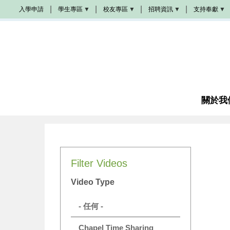
移
入學申請
學生專區
校友專區
招聘資訊
支持奉獻
至
Populi
校
學
奉
主
友
院
獻
活
招
方
內
動
聘
式
容
學
生
校
教
成
手
友
會
為
冊
加
招
夥
油
聘
伴
站
圖
書
關於我
教
館
席
諮
奬
商
學
金
成
Filter Videos
為
義
工
Video Type
感
恩
代
- 任何 -
禱
Chapel Time Sharing