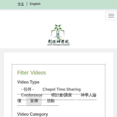
移
中文
English
至
主
To
內
nav
容
Filter Videos
Video Type
- 任何 -
Chapel Time Sharing
Conference
研討會/講座
神學人論
壇
宣傳
活動
Video Category