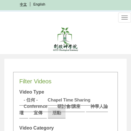
移
中文
English
至
主
To
內
nav
容
Filter Videos
Video Type
- 任何 -
Chapel Time Sharing
Conference
研討會/講座
神學人論
壇
宣傳
活動
Video Category