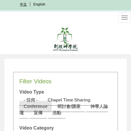
移
中文
English
至
主
To
內
nav
容
Filter Videos
Video Type
- 任何 -
Chapel Time Sharing
Conference
研討會/講座
神學人論
壇
宣傳
活動
Video Category