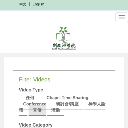
移
中文
English
至
主
To
內
nav
容
Filter Videos
Video Type
- 任何 -
Chapel Time Sharing
Conference
研討會/講座
神學人論
壇
宣傳
活動
Video Category