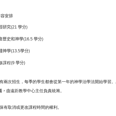
內容安排
經研究
(21
學分
)
會歷史和神學
(16.5
學分
)
踐神學
(13.5
學分
)
修課程(9
學分
)
每年有兩次招生，每季的學生都會從第一年的神學治學法開始學習
議，由
遠距教學中心主任負責統籌。
院保有取消或更改課程時間的權利。