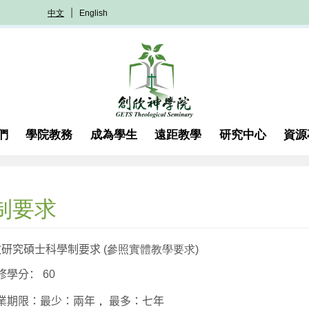
中文
English
們
學院教務
成為學生
遠距教學
研究中心
資源
制要求
教研究碩士科學制要求
(參照實體教學要求)
修學分
：
60
業期限：最少：兩年
，
最多：七年