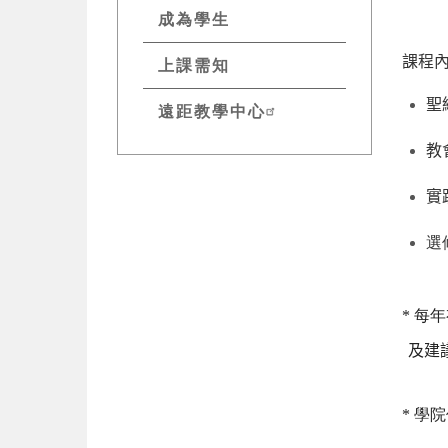
成為學生
課程
上課需知
聖
遠距教學中心
教
實
選
* 
及建
* 學