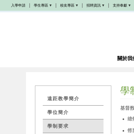
移
入學申請
學生專區
校友專區
招聘資訊
支持奉獻
至
Populi
校
學
奉
主
友
院
獻
活
招
方
內
動
聘
式
容
學
生
校
教
成
手
友
會
為
冊
加
招
夥
油
聘
伴
站
圖
書
關於我
教
館
席
諮
奬
商
學
金
學
成
為
GETs
義
遠距教學簡介
工
Distant
基督
學位簡介
感
Edu
恩
總
代
Menu
禱
學制要求
修