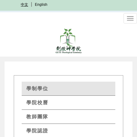
移
中文
English
至
主
To
內
nav
容
GETs
學制學位
Academics
學院校曆
Menu
教師團隊
學院認證