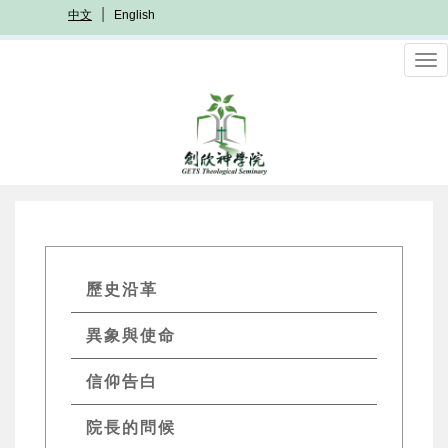
移
中文
English
至
主
To
內
nav
容
GETs
歷史沿革
About
異象與使命
Menu
信仰告白
院長的問候