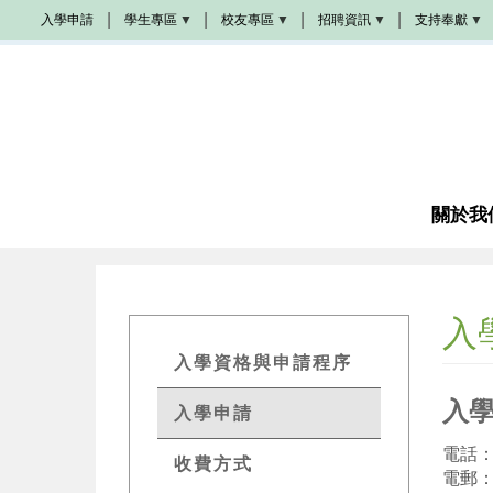
移
入學申請
學生專區
校友專區
招聘資訊
支持奉獻
至
Populi
校
學
奉
主
友
院
獻
活
招
方
內
動
聘
式
容
學
生
校
教
成
手
友
會
為
冊
加
招
夥
油
聘
伴
站
圖
書
關於我
教
館
席
諮
奬
商
學
金
入
成
為
GETs
義
入學資格與申請程序
工
Admissions
入學
入學申請
感
Menu
恩
代
禱
電話：
收費方式
電郵