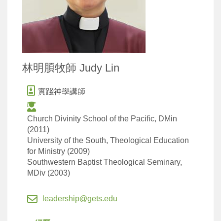
林明䐓牧師 Judy Lin
實踐神學講師
Church Divinity School of the Pacific, DMin
(2011)
University of the South, Theological Education
for Ministry (2009)
Southwestern Baptist Theological Seminary,
MDiv (2003)
leadership@gets.edu