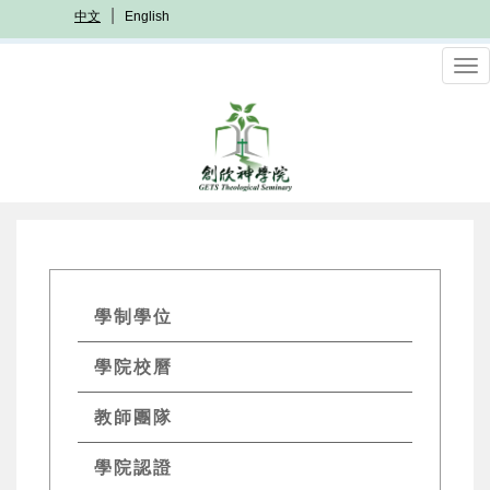
移
中文
English
至
主
To
內
nav
容
GETs
學制學位
Academics
學院校曆
Menu
教師團隊
學院認證