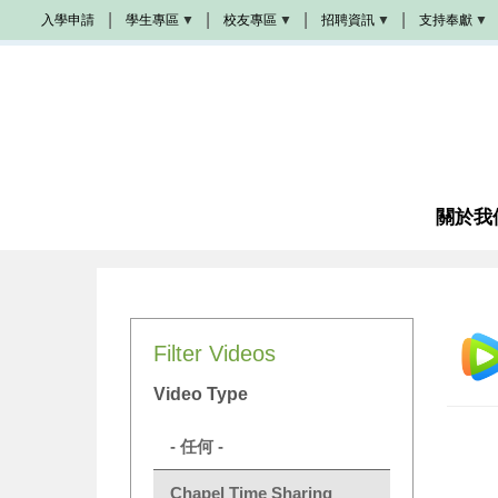
移
入學申請
學生專區
校友專區
招聘資訊
支持奉獻
至
Populi
校
學
奉
主
友
院
獻
活
招
方
內
動
聘
式
容
學
生
校
教
成
手
友
會
為
冊
加
招
夥
油
聘
伴
站
圖
書
關於我
教
館
席
諮
奬
商
學
金
成
Filter Videos
為
義
工
Video Type
感
恩
代
- 任何 -
禱
Chapel Time Sharing