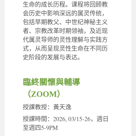
生命的成长历程。课程将回顾教
会历史中影响深远的属灵传统，
包括早期教父、中世纪神秘主义
者、宗教改革时期领袖，及近现
代属灵导师的灵性理解与实践方
式，从而呈现灵性生命在不同历
史阶段的发展与表达。
臨終關懷與輔導
（
ZOOM
）
授課教授：黃天逸
2026, 03/15-26
授課時間：
，週日
5-9PM
至週四