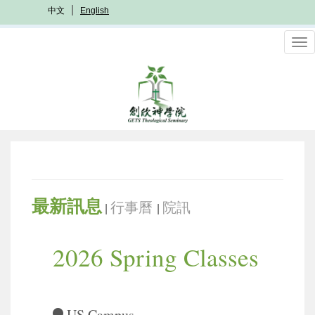
Skip
中文
English
to
main
To
content
nav
最新訊息
行事曆
院訊
|
|
2026 Spring Classes
US Campus