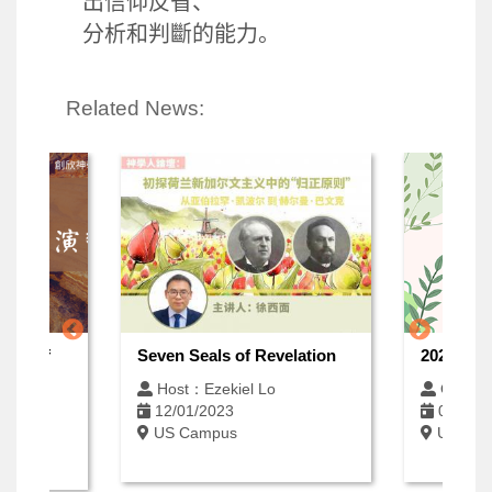
出信仰反省、
分析和判斷的能力。
Related News:
iews of
Seven Seals of Revelation
2026 Spr
e
Host：Ezekiel Lo
Open E
12/01/2023
06/12/
US Campus
US Cam