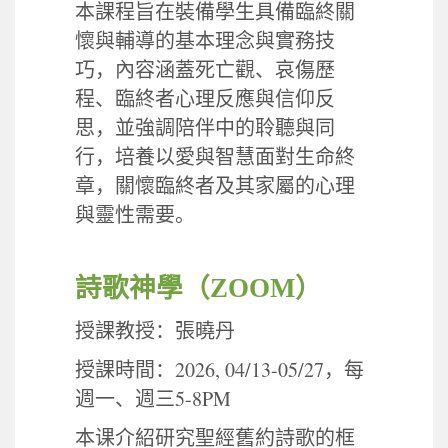
本課程旨在裝備學生具備臨終關
懷與輔導的基本理念與實務技
巧，內容涵蓋死亡觀、哀傷歷
程、臨終者心理反應與信仰反
思，並強調陪伴中的聆聽與同
行，培養以愛與智慧面對生命終
章，關懷臨終者及其家屬的心理
與靈性需要。
詩歌神學（
ZOOM
）
授課教授：張曉丹
2026, 04/13-05/27
授課時間：
，每
5-8PM
週一、週三
本课介紹研究聖經舊約詩歌的框