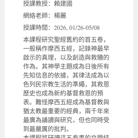
授課教授：賴建國
網絡老師：楊麗
2026, 01/26-05/08
授課時間：
本課程研究聖經舊約的首五卷，
一般稱作摩西五經，記錄神最早
啟示的真理，以及創造與救贖的
作為。其神學主題成為日後所有
先知信息的依據，其律法成為以
色列民宗教生活的準繩，其救恩
歷史也成為新約基督救恩的預
表。難怪摩西五經成為基督教與
猶太教最重要的經典，兩千年來
最廣為誦讀與研究，但也同時受
到最嚴厲的批判。