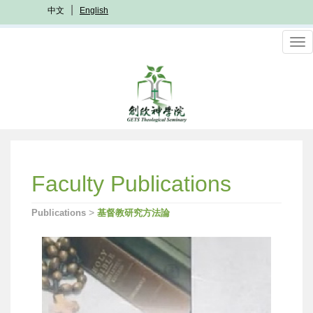
Skip
中文
English
to
main
To
content
nav
Faculty Publications
>
Publications
基督教研究方法論