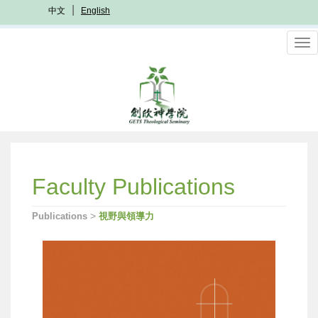
Skip
中文
English
to
main
To
content
nav
Faculty Publications
>
Publications
視野與領導力