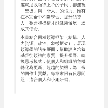
虔就足以領導上帝的子民，卻無視
「聖徒」與「
罪人」的張力。惟有
在不完全中不斷學習、提升領導
力，
教會和機構才能健康發展，達
成其使命。
本書結合四種領導框架（結構、人
力資源、政治、象徵框架），
展現
領導學的諸多層面，幫助讀者培養
基督徒領袖的素質、
提升視野、轉
換思考模式，使個人和組織的危機
轉化為更新、
超越的契機，為上帝
的國作出貢獻。每章末附有反思問
題，
適合個人和小組研習。