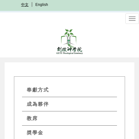
移
中文
English
至
主
To
內
nav
容
GETS
奉獻方式
Quick
成為夥伴
Menu
教席
奬學金