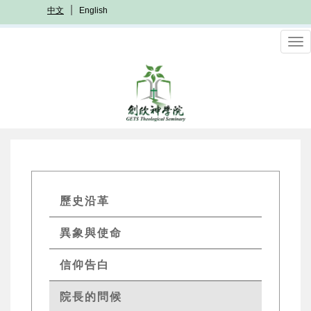
移
中文
English
至
主
To
內
nav
容
GETs
歷史沿革
About
異象與使命
Menu
信仰告白
院長的問候