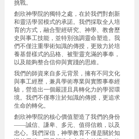
挑戰。
創欣神學院
的獨特之處，在於我們對創新
和靈活學習模式的承諾。我們採取全人培
育的方式，融合聖經研究、神學、教會歷
史與事工技能，並特別強調靈命塑造。我
們不僅注重學術知識的傳授，更致力於培
養基督樣式的品格、被聖靈充滿的事奉，
以及能夠整合信仰與實踐的思維。
我們的師資來自多元背景，
擁有
不同文化
與事工經歷，兼具學術專業與實際事奉經
驗，營造出一個嚴謹且具轉化力的學習環
境。我們不僅專注於知識的傳授，更追求
生命的轉化。
創欣神學院
的核心價值塑造了我們的身份
——
誠信、謙卑、多元、值得信賴，以及
忠心。我們深信，神學教育不僅是關於知