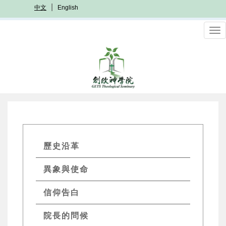
移
中文
English
至
主
To
內
nav
容
GETs
歷史沿革
About
異象與使命
Menu
信仰告白
院長的問候