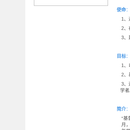
使命
1
、
2
、
3
、
目标
1
、
2
、
3
、
学者
简介
“基
月