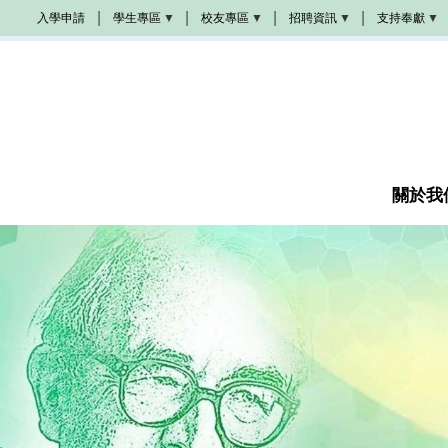
移
入學申請
學生專區
校友專區
招聘資訊
支持奉獻
至
Populi
校
學
奉
主
友
院
獻
活
招
方
內
動
聘
式
容
學
生
校
教
成
手
友
會
為
冊
加
招
夥
油
聘
伴
站
圖
書
關於我
教
館
席
諮
奬
商
學
金
成
為
義
工
感
恩
代
禱