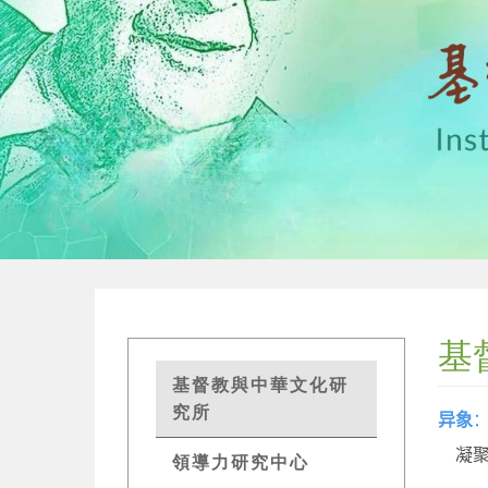
基
GETS
基督教與中華文化研
Research
究所
异象
Menu
凝
領導力研究中心