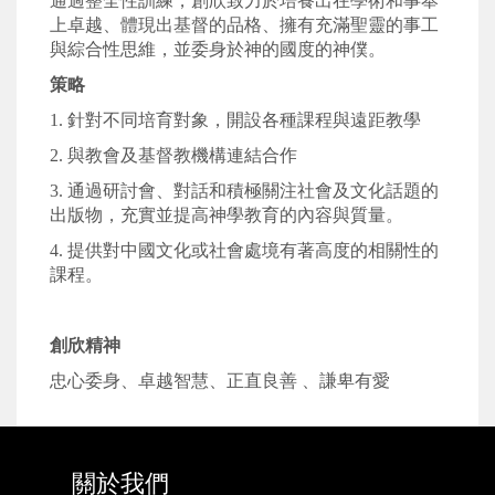
通過整全性訓練，創欣致力於培養出在學術和事奉
上卓越、體現出基督的品格、擁有充滿聖靈的事工
與綜合性思維，並委身於神的國度的神僕。
策略
1.
針對不同培育對象，開設各種課程與遠距教學
2.
與教會及基督教機構連結合作
3.
通過研討會、對話和積極關注社會及文化話題的
出版物，充實並提高神學教育的內容與質量。
4.
提供對中國文化或社會處境有著高度的相關性的
課程。
創欣精神
忠心委身、卓越智慧、正直良善 、謙卑有愛
關於我們