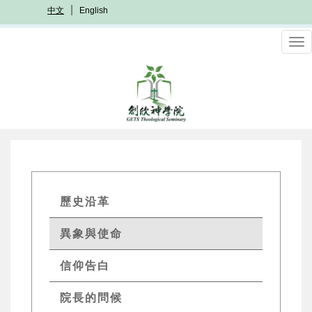
移
中文
English
至
主
To
內
nav
容
GETs
歷史沿革
About
異象與使命
Menu
信仰告白
院長的問候