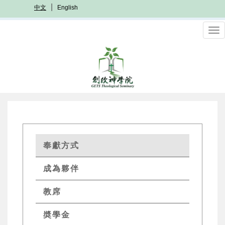
移
中文
English
至
主
To
內
nav
容
GETS
奉獻方式
Quick
成為夥伴
Menu
教席
奬學金