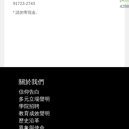
(
acc
91723-2743
428
* 請勿寄現金。
關於我們
信仰告白
多元立場聲明
學院招聘
教育成效聲明
歷史沿革
異象與使命