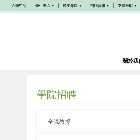
移
入學申請
學生專區
校友專區
招聘資訊
支持奉獻
至
Populi
校
學
奉
主
友
院
獻
活
招
方
內
動
聘
式
容
學
生
校
教
成
手
友
會
為
冊
加
招
夥
油
聘
伴
站
圖
書
關於我
教
館
席
諮
奬
商
學
金
學院招聘
成
為
義
工
感
恩
全職教授
代
禱