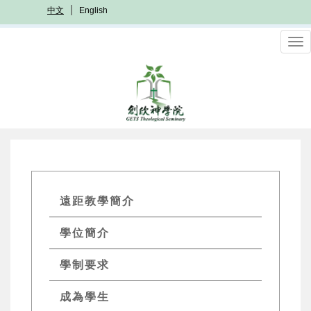
移
中文
English
至
主
To
內
nav
容
GETs
遠距教學簡介
Distant
學位簡介
Edu
Menu
學制要求
成為學生