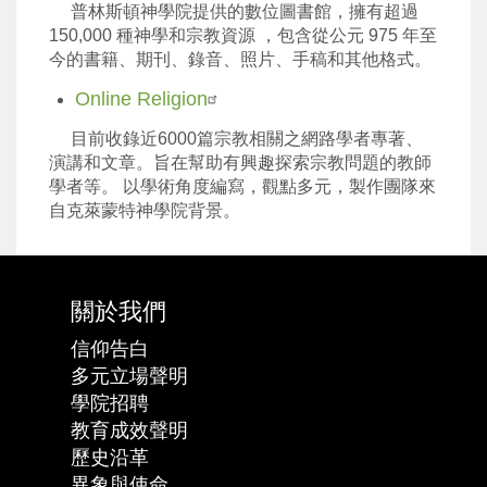
普林斯頓神學院提供的數位圖書館，擁有超過
150,000 種神學和宗教資源 ，包含從公元 975 年至
今的書籍、期刊、錄音、照片、手稿和其他格式。
Online Religion
目前收錄近6000篇宗教相關之網路學者專著、
演講和文章。旨在幫助有興趣探索宗教問題的教師
學者等。 以學術角度編寫，觀點多元，製作團隊來
自克萊蒙特神學院背景。
關於我們
信仰告白
多元立場聲明
學院招聘
教育成效聲明
歷史沿革
異象與使命