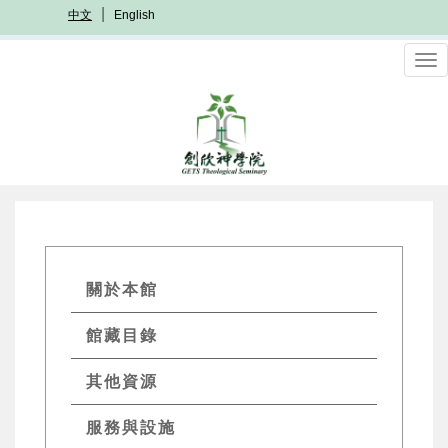
移
中文
English
至
主
To
內
nav
容
GETs
關於本館
Resources
館藏目錄
Menu
其他資源
服務與設施