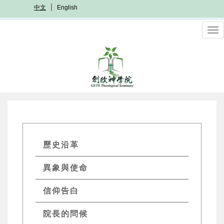
移
中文
English
至
主
To
內
nav
容
GETs
歷史沿革
About
異象與使命
Menu
信仰告白
院長的問候