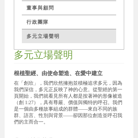
董事與顧問
行政團隊
多元立場聲明
多元立場聲明
根植聖經、由使命塑造、在愛中建立
在「
創欣」
，我們欣然擁抱並積極追求多元，因為
我們深信，多元正反映了神的心意。從聖經的第一
頁開始，我們就看見所有人都是按著神的形像被造
（創
1:27
），具有尊嚴、價值與獨特的呼召。我們
是一個由多種故事組成的群體
——
來自不同的族
群、語言、性別與背景
——
卻因那位創造並呼召我
們的主而合一。