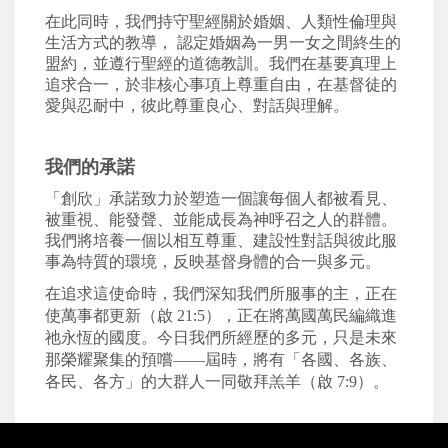
在此同時，我們持守聖經關於婚姻、人類性倫理與
生活方式的教導，
認定
婚姻為一男一女之間終生的
盟約，並遵行聖經的道德教訓。我們在基要真理上
追求合一，於非核心事項上尊重自由，在基督徒的
愛與忍耐中，彼此尊重良心、對話與理解。
我們的承諾
「創欣」
承諾致力於塑造一個讓每個人都被看見、
被重視、能發聲、並能成長為神呼召之人的群體。
我們將培養一個以相互尊重、建設性對話與彼此服
事為特質的環境，反映基督身體的合一與多元。
在追求這使命時，我們深知我們所服事的主，正在
使萬事都更新（啟
21:5
），正在將萬國萬民編織進
祂永恆的國度。今日我們所經歷的多元，只是未來
那榮耀聚集的預嚐
——
屆時，將有「各國、各族、
各民、各方」的大群人一同敬拜羔羊（啟
7:9
）。