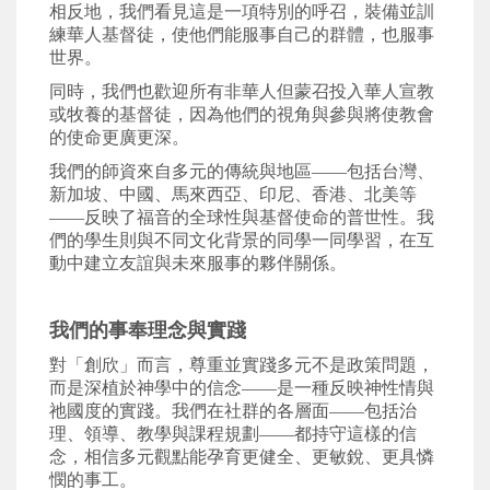
相反地，我們看見這是一項特別的呼召，裝備並訓
練華人基督徒，使他們能服事自己的群體，也服事
世界。
同時，我們也歡迎所有非華人但蒙召投入華人宣教
或牧養的基督徒，因為他們的視角與參與將使教會
的使命更廣更深。
我們的師資來自多元的傳統與地區
——
包括台灣、
新加坡、中國、馬來西亞、印尼、香港、北美等
——
反映了福音的全球性與基督使命的普世性。我
們的學生則與不同文化背景的同學一同學習，在互
動中建立友誼與未來服事的夥伴關係。
我們的事奉理念與實踐
對「
創欣」
而言，尊重並實踐多元不是政策問題，
而是深植於神學中的信念
——
是一種反映神性情與
祂國度的實踐。我們在社群的各層面
——
包括治
理、領導、教學與課程規劃
——
都持守這樣的信
念，相信多元觀點能孕育更健全、更敏銳、更具憐
憫的事工。