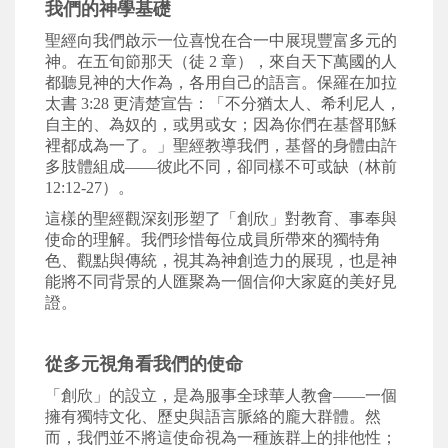
我們的神學基礎
聖經向我們啟示一位喜悅在合一中展現豐富多元的
神。在五旬節那天（徒
2
章），來自天下萬國的人
都聽見神的大作為，各用自己的語言。保羅在加拉
太書
3:28
更清楚宣告：「不分猶太人、希利尼人，
自主的、為奴的，或男或女；因為你們在基督耶穌
裡都成為一了。」聖經教導我們，基督的身體由許
多肢體組成
——
彼此不同，卻同樣不可或缺（林前
12:12-27
）。
這樣的聖經觀深刻形塑了「
創欣」
對教育、事奉與
使命的理解。我們珍惜每位成員所帶來的獨特角
色、觀點與傳統，視其為神創造力的展現，也是神
能將不同背景的人匯聚為一個信仰大家庭的美好見
證。
從多元視角看我們的使命
「創欣」
的設立，是為服事全球華人教會
——
一個
擁有獨特文化、歷史與語言脈絡的龐大群體。然
而，我們並不將這使命視為一種族群上的排他性；