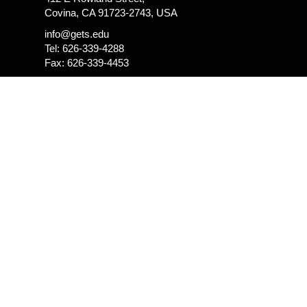
Covina, CA 91723-2743, USA
info@gets.edu
Tel: 626-339-4288
Fax: 626-339-4453