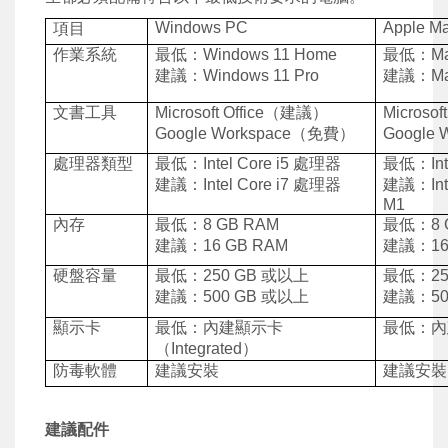
Windows PC
Apple Ma
項目
作業系統
最低：
Windows 11 Home
最低：
M
建議：
Windows 11 Pro
建議：
M
文書工具
Microsoft Office
（建議）
Microsoft
Google Workspace
（免費）
Google 
處理器類型
最低：
Intel Core i5
處理器
最低：
In
建議：
Intel Core i7
處理器
建議：
In
M1
內存
最低：
8 GB RAM
最低：
8
建議：
16 GB RAM
建議：
1
硬盤容量
最低：
250 GB
或以上
最低：
2
建議：
500 GB
或以上
建議：
5
顯示卡
最低：內建顯示卡
最低：內
（
Integrated
）
防毒軟體
建議安裝
建議安裝
建議配件