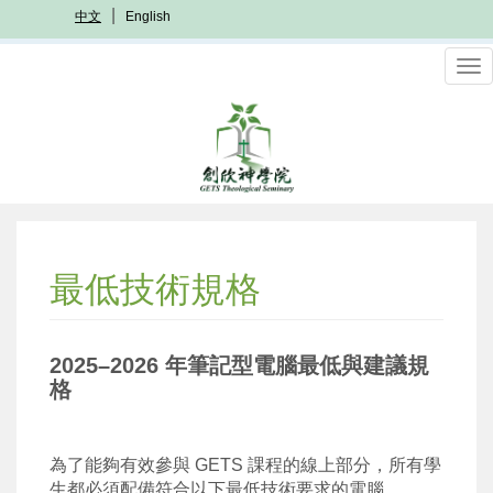
移
中文
English
至
主
To
內
nav
容
最低技術規格
2025–2026
年筆記型電腦最低與建議規
格
為了能
夠
有效參與
GETS
課程的線上部分，所有學
生都必須配備符合以下最低技術要求的電腦。