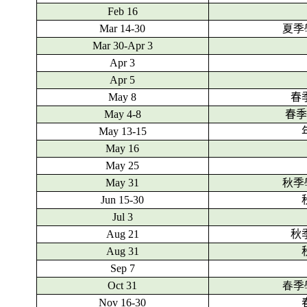
Feb 16
Mar 14-30
夏季
Mar 30-Apr 3
Apr 3
Apr 5
May 8
春
May 4-8
春
May 13-15
May 16
May 25
May 31
秋季
Jun 15-30
Jul 3
Aug 21
秋
Aug 31
Sep 7
Oct 31
春季
Nov 16-30