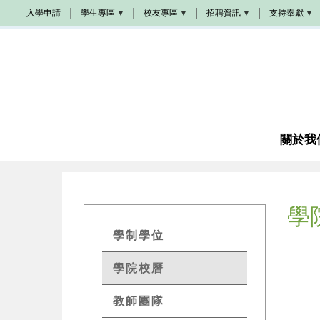
移
入學申請
學生專區
校友專區
招聘資訊
支持奉獻
至
Populi
校
學
奉
主
友
院
獻
活
招
方
內
動
聘
式
容
學
生
校
教
成
手
友
會
為
冊
加
招
夥
油
聘
伴
站
圖
書
關於我
教
館
席
諮
奬
商
學
金
學
成
為
GETs
義
學制學位
工
Academics
學院校曆
感
Menu
恩
代
禱
教師團隊