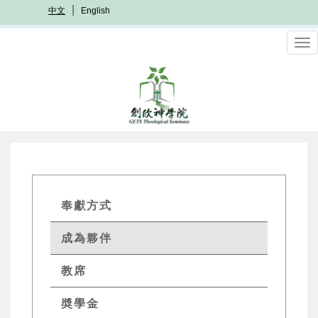
移
中文
English
至
主
To
內
nav
容
GETS
奉獻方式
Quick
成為夥伴
Menu
教席
奬學金