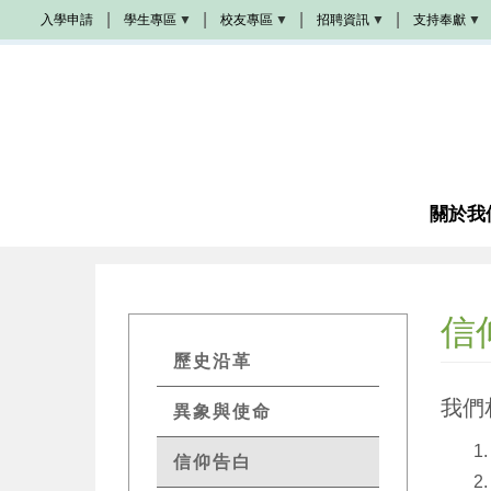
移
入學申請
學生專區
校友專區
招聘資訊
支持奉獻
至
Populi
校
學
奉
主
友
院
獻
活
招
方
內
動
聘
式
容
學
生
校
教
成
手
友
會
為
冊
加
招
夥
油
聘
伴
站
圖
書
關於我
教
館
席
諮
奬
商
學
金
信
成
為
GETs
義
歷史沿革
工
About
我們
異象與使命
感
Menu
恩
代
禱
信仰告白