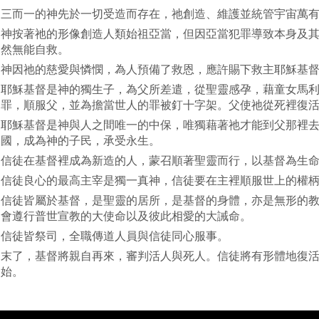
三而一的神先於一切受造而存在，祂創造、維護並統管宇宙萬
神按著祂的形像創造人類始祖亞當，但因亞當犯罪導致本身及
然無能自救。
神因祂的慈愛與憐憫，為人預備了救恩，應許賜下救主耶穌基
耶穌基督是神的獨生子，為父所差遣，從聖靈感孕，藉童女馬
罪，順服父，並為擔當世人的罪被釘十字架。父使祂從死裡復
耶穌基督是神與人之間唯一的中保，唯獨藉著祂才能到父那裡
國，成為神的子民，承受永生。
信徒在基督裡成為新造的人，蒙召順著聖靈而行，以基督為生
信徒良心的最高主宰是獨一真神，信徒要在主裡順服世上的權
信徒皆屬於基督，是聖靈的居所，是基督的身體，亦是無形的
會遵行普世宣教的大使命以及彼此相愛的大誡命。
信徒皆祭司，全職傳道人員與信徒同心服事。
末了，基督將親自再來，審判活人與死人。信徒將有形體地復
始。