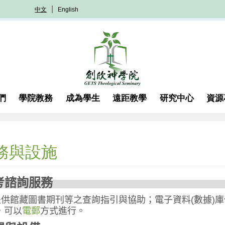
中文
English
們
學院教務
成為學生
遠距教學
研究中心
資源
務與設施
考諮詢服務
館藏圖書期刊等之查詢指引與協助；電子資料(數據)庫使
，可以
電郵
方式進行。