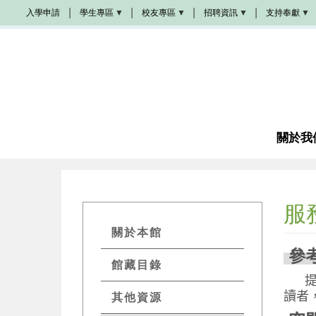
移
入學申請
學生專區
校友專區
招聘資訊
支持奉獻
至
Populi
校
學
奉
主
友
院
獻
活
招
方
內
動
聘
式
容
學
生
校
教
成
手
友
會
為
冊
加
招
夥
油
聘
伴
站
圖
書
關於我
教
館
席
諮
奬
商
學
金
服
成
為
GETs
義
關於本館
工
Resources
參
館藏目錄
感
Menu
恩
提供
代
禱
讀者
其他資源