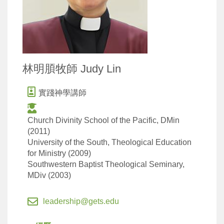
林明䐓牧師 Judy Lin
實踐神學講師
Church Divinity School of the Pacific, DMin
(2011)
University of the South, Theological Education
for Ministry (2009)
Southwestern Baptist Theological Seminary,
MDiv (2003)
leadership@gets.edu