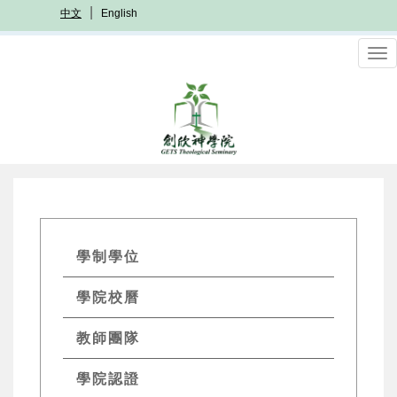
移
中文
English
至
主
To
內
nav
容
GETs
學制學位
Academics
學院校曆
Menu
教師團隊
學院認證