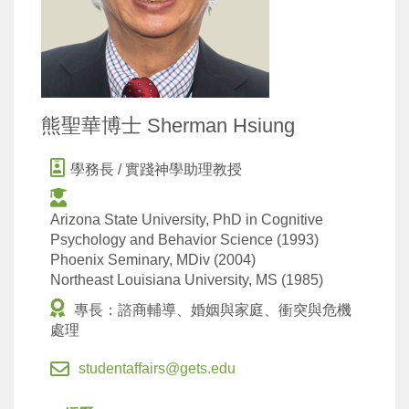
熊聖華博士 Sherman Hsiung
學務長 / 實踐神學助理教授
Arizona State University, PhD in Cognitive
Psychology and Behavior Science (1993)
Phoenix Seminary, MDiv (2004)
Northeast Louisiana University, MS (1985)
專長：諮商輔導、婚姻與家庭、衝突與危機
處理
studentaffairs@gets.edu