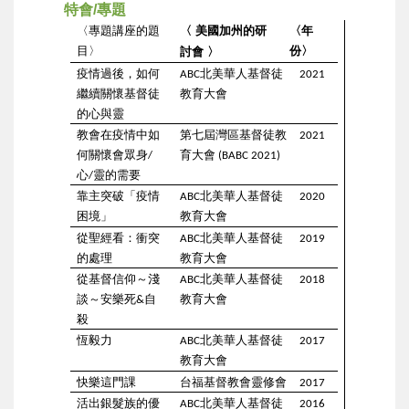
特會/專題
〈專題講座的題
〈
美國加州的研
〈年
目〉
份〉
討會
〉
疫情過後，如何
北美華人基督徒
ABC
2021
繼續關懷基督徒
教育大會
的心與靈
教會在疫情中如
第七屆灣區基督徒教
2021
何關懷會眾身
育大會
/
(BABC 2021)
心
靈的需要
/
靠主突破「疫情
北美華人基督徒
ABC
2020
困境」
教育大會
從聖經看：衝突
北美華人基督徒
ABC
2019
的處理
教育大會
從基督信仰～淺
北美華人基督徒
ABC
2018
談～安樂死
自
教育大會
&
殺
恆毅力
北美華人基督徒
ABC
2017
教育大會
快樂這門課
台福基督教會靈修會
2017
活出銀髮族的優
北美華人基督徒
ABC
2016