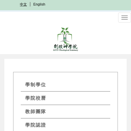
移
中文
English
至
主
To
內
nav
容
GETs
學制學位
Academics
學院校曆
Menu
教師團隊
學院認證