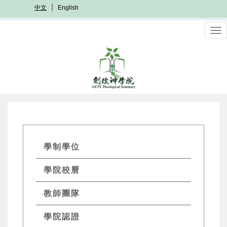
移
中文
English
至
主
To
內
nav
容
GETs
學制學位
Academics
學院校曆
Menu
教師團隊
學院認證