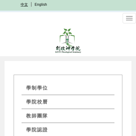
移
中文
English
至
主
To
內
nav
容
GETs
學制學位
Academics
學院校曆
Menu
教師團隊
學院認證