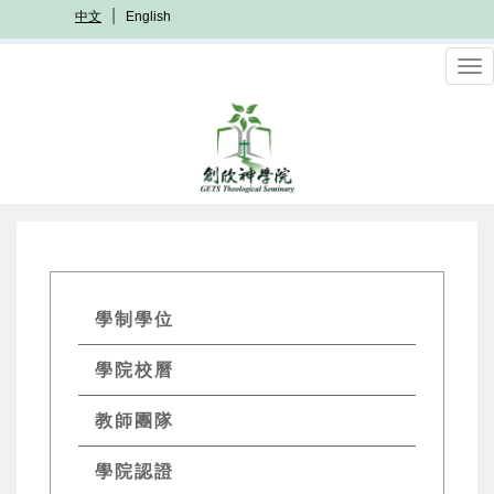
移
中文
English
至
主
To
內
nav
容
GETs
學制學位
Academics
學院校曆
Menu
教師團隊
學院認證