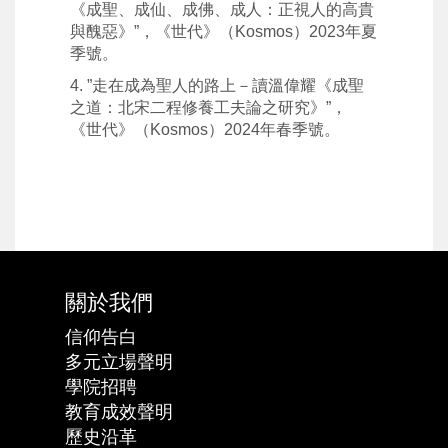
《成聖、成仙、成佛、成人：正視人的高貴
與醜惡》
”
，《世代》（
Kosmos
）
2023
年夏
季號。
4.
”
走在成為聖人的路上－讀溫偉耀《成聖
之道：北宋二程修養工夫論之研究》
”
，
《世代》（
Kosmos
）
2024
年春季號。
關於我們
信仰告白
多元立場聲明
學院招聘
教育成效聲明
歷史沿革