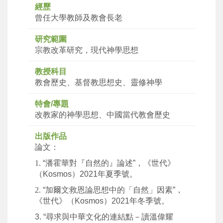
經歷
曾任大學教師及教會長老
研究範圍
宗教改革研究，現代神學思想
教授科目
教會歷史、基督教思想史、靈修神學
特會/專題
改教家的神學思想、中國當代教會歷史
出版作品
論文：
1.
“
潘霍華對『自然的』論述
”
，《世代》
（
Kosmos
）
2021
年夏季號。
2.
“
加爾文救恩論思想中的「自然」因素
”
，
《世代》（
Kosmos
）
2021
年冬季號。
3.
“
尋求與中華文化的連結點－讀溫偉耀