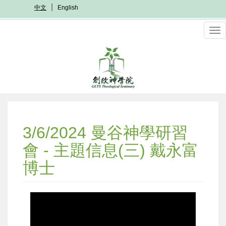
移
中文
English
至
主
To
內
nav
容
3/6/2024 曼谷神學研習
會 - 主題信息(三) 戴永富
博士