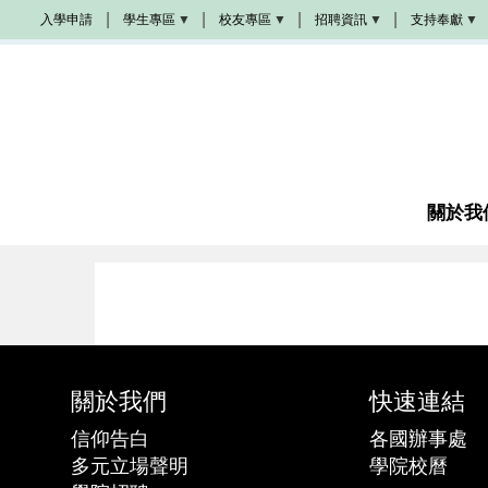
移
入學申請
學生專區
校友專區
招聘資訊
支持奉獻
至
Populi
校
學
奉
主
友
院
獻
活
招
方
內
動
聘
式
容
學
生
校
教
成
手
友
會
為
冊
加
招
夥
油
聘
伴
站
圖
書
關於我
教
館
席
諮
奬
商
學
金
成
為
義
工
關於我們
快速連結
感
恩
代
信仰告白
各國辦事處
禱
多元立場聲明
學院校曆