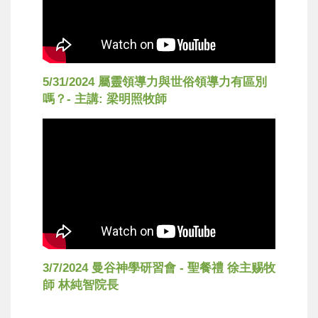
5/31/2024 屬靈領導力與世俗領導力有區別
嗎？- 主講: 梁明照牧師
3/7/2024 曼谷神學研習會 - 聖餐禮 徐主赐牧
師 林純智院長