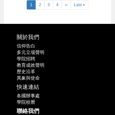
Pagination
目
1
頁
2
頁
3
頁
4
下
››
Last
Last »
前
面
面
面
一
page
頁
頁
面
關於我們
信仰告白
多元立場聲明
學院招聘
教育成效聲明
歷史沿革
異象與使命
快速連結
各國辦事處
學院校曆
聯絡我們