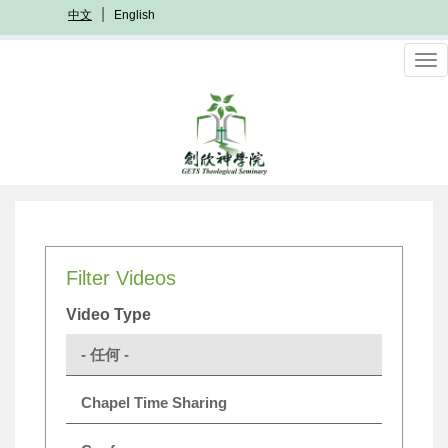
移
中文
English
至
主
To
內
nav
容
Filter Videos
Video Type
- 任何 -
Chapel Time Sharing