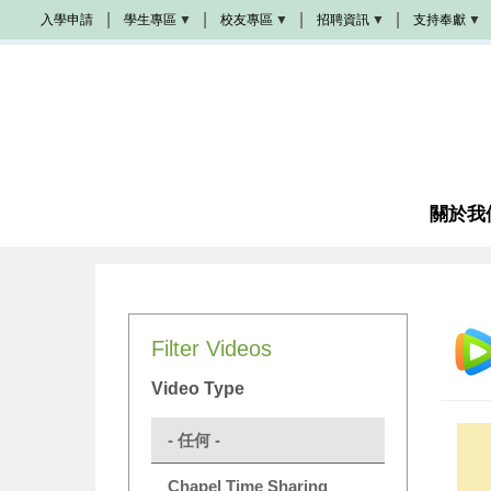
移
入學申請
學生專區
校友專區
招聘資訊
支持奉獻
至
Populi
校
學
奉
主
友
院
獻
活
招
方
內
動
聘
式
容
學
生
校
教
成
手
友
會
為
冊
加
招
夥
油
聘
伴
站
圖
書
關於我
教
館
席
諮
奬
商
學
金
成
Filter Videos
為
義
工
Video Type
感
恩
代
- 任何 -
禱
Chapel Time Sharing