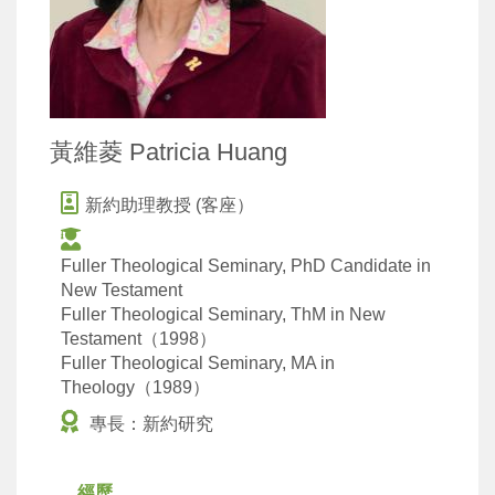
黃維菱 Patricia Huang
新約助理教授 (客座）
Fuller Theological Seminary, PhD Candidate in
New Testament
Fuller Theological Seminary, ThM in New
Testament（1998）
Fuller Theological Seminary, MA in
Theology（1989）
專長：新約研究
經歷