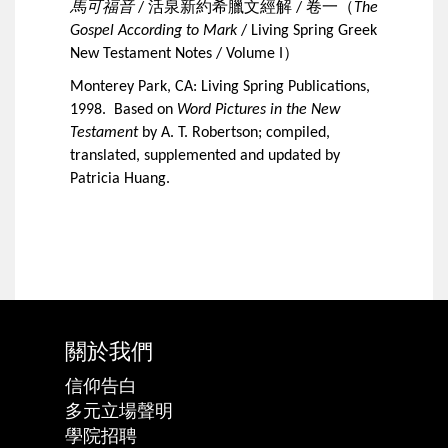
馬可福音
活泉新約希臘文經解
卷一（
/
/
The
Gospel According to Mark
/ Living Spring Greek
）
New Testament Notes / Volume I
Monterey Park, CA: Living Spring Publications,
1998. Based on
Word Pictures in the New
Testament
by A. T. Robertson; compiled,
translated, supplemented and updated by
Patricia Huang.
關於我們
信仰告白
多元立場聲明
學院招聘