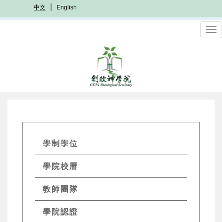
移
中文
English
至
主
To
內
nav
容
GETs
學制學位
Academics
學院校曆
Menu
教師團隊
學院認證